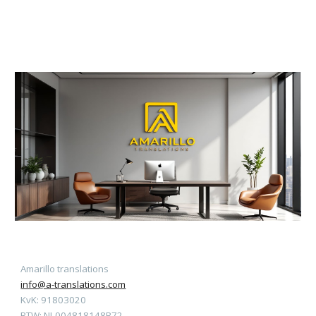
Amarillo translations
info@a-translations.com
KvK: 91803020
BTW: NL004818148B72